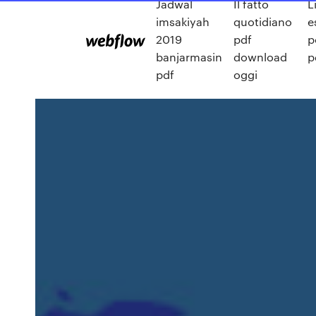
Jadwal
Il fatto
L
imsakiyah
quotidiano
e
2019
pdf
p
banjarmasin
download
p
pdf
oggi