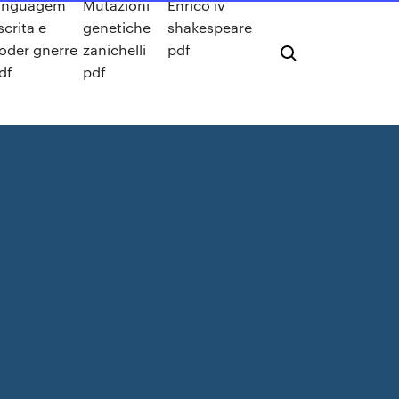
inguagem
Mutazioni
Enrico iv
scrita e
genetiche
shakespeare
oder gnerre
zanichelli
pdf
df
pdf